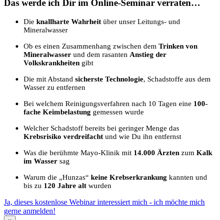
Das werde ich Dir im Online-Seminar verraten…
Die
knallharte Wahrheit
über unser Leitungs- und
Mineralwasser
Ob es einen Zusammenhang zwischen dem
Trinken von
Mineralwasser
und dem rasanten
Anstieg der
Volkskrankheiten
gibt
Die mit Abstand
sicherste Technologie
, Schadstoffe aus dem
Wasser zu entfernen
Bei welchem Reinigungsverfahren nach 10 Tagen eine
100-
fache Keimbelastung
gemessen wurde
Welcher Schadstoff bereits bei geringer Menge das
Krebsrisiko verdreifacht
und wie Du ihn entfernst
Was die berühmte Mayo-Klinik mit
14.000 Ärzten
zum
Kalk
im Wasser
sag
Warum die „Hunzas“
keine Krebserkrankung
kannten und
bis zu
120 Jahre alt
wurden
Ja, dieses kostenlose Webinar interessiert mich - ich möchte mich
gerne anmelden!