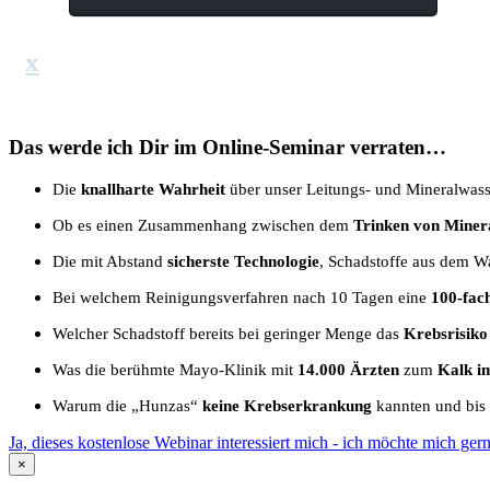
x
Das werde ich Dir im Online-Seminar verraten…
Die
knallharte Wahrheit
über unser Leitungs- und Mineralwass
Ob es einen Zusammenhang zwischen dem
Trinken von Miner
Die mit Abstand
sicherste Technologie
, Schadstoffe aus dem W
Bei welchem Reinigungsverfahren nach 10 Tagen eine
100-fac
Welcher Schadstoff bereits bei geringer Menge das
Krebsrisiko
Was die berühmte Mayo-Klinik mit
14.000 Ärzten
zum
Kalk i
Warum die „Hunzas“
keine Krebserkrankung
kannten und bis
Ja, dieses kostenlose Webinar interessiert mich - ich möchte mich ge
×