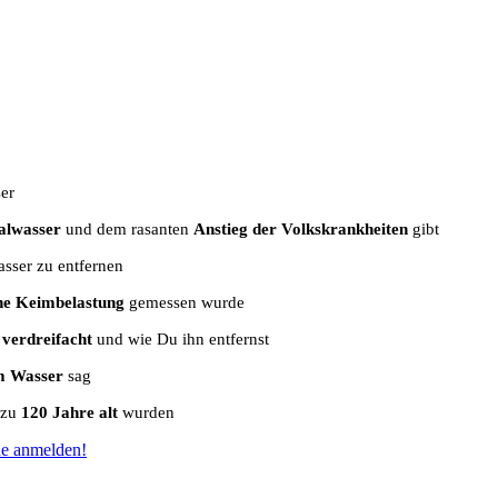
er
alwasser
und dem rasanten
Anstieg der Volkskrankheiten
gibt
asser zu entfernen
he Keimbelastung
gemessen wurde
 verdreifacht
und wie Du ihn entfernst
m Wasser
sag
 zu
120 Jahre alt
wurden
rne anmelden!