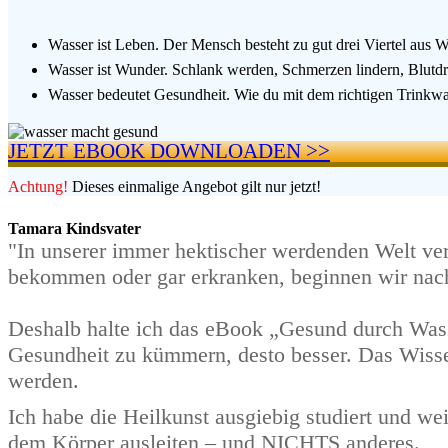
Wasser ist Leben.
Der Mensch besteht zu gut drei Viertel aus W
Wasser ist Wunder.
Schlank werden, Schmerzen lindern, Blutdruc
Wasser bedeutet Gesundheit.
Wie du mit dem richtigen Trinkwas
JETZT EBOOK DOWNLOADEN >>
Achtung!
Dieses einmalige Angebot gilt nur jetzt!
Tamara Kindsvater
"In unserer immer hektischer werdenden Welt ve
bekommen oder gar erkranken, beginnen wir nac
Deshalb halte ich das eBook „Gesund durch Wasser
Gesundheit zu kümmern, desto besser. Das Wiss
werden.
Ich habe die Heilkunst ausgiebig studiert und w
dem Körper ausleiten – und NICHTS anderes.