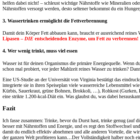
helfen dabei nicht! – schleust wichtige Nährstoffe wie Mineralien od
Nährstoffen versorgt werden, desto seltener bekommst du ein Hunge
3. Wassertrinken ermöglicht die Fettverbrennung
Damit dein Körper Fett abbauen kann, braucht er ausreichend reines 
Lipasen –
DIE
entscheidenden Enzyme, um Fett zu verbrennen!
4. Wer wenig trinkt, muss viel essen
Wasser ist für deinen Organismus die primäre Energiequelle. Wenn d
schon mal probiert, vor jeder Mahlzeit reines Wasser zu trinken? Dann
Eine US-Studie an der Universität von Virginia bestätigt das eindru
integrierte sie in ihren Speiseplan viele wasserreiche Lebensmittel
Kürbis, Sauerkraut, grüne Bohnen, Brokkoli, …), Rohkost (Gurken, P
eine strikte 1.200-kcal-Diät ein. Was glaubst du, was dabei herauskam
Fazit
Ich fasse zusammen: Trinke, bevor du Durst hast, trinke genug (auf 
besser mit Nährstoffen und Energie, und es regt den Stoffwechsel un
damit du endlich effektiv abnehmen und alle anderen Vorteile, die wi
der ganzen Welt profitieren kann…Der Vollständigkeit halber noch ei