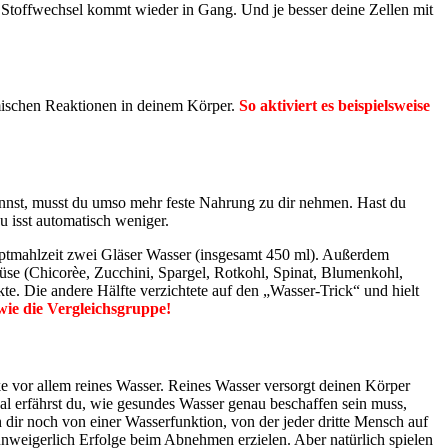
in Stoffwechsel kommt wieder in Gang. Und je besser deine Zellen mit
emischen Reaktionen in deinem Körper.
So aktiviert es beispielsweise
annst, musst du umso mehr feste Nahrung zu dir nehmen. Hast du
u isst automatisch weniger.
auptmahlzeit zwei Gläser Wasser (insgesamt 450 ml). Außerdem
üse (Chicorèe, Zucchini, Spargel, Rotkohl, Spinat, Blumenkohl,
. Die andere Hälfte verzichtete auf den „Wasser-Trick“ und hielt
wie die Vergleichsgruppe!
e vor allem reines Wasser. Reines Wasser versorgt deinen Körper
al erfährst du, wie gesundes Wasser genau beschaffen sein muss,
 dir noch von einer Wasserfunktion, von der jeder dritte Mensch auf
unweigerlich Erfolge beim Abnehmen erzielen. Aber natürlich spielen