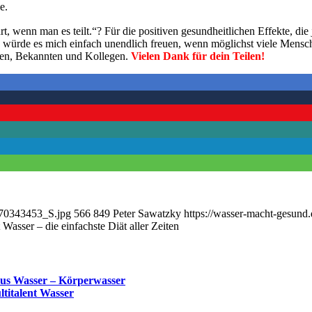
e.
, wenn man es teilt.“? Für die positiven gesundheitlichen Effekte, die 
a würde es mich einfach unendlich freuen, wenn möglichst viele Mensc
den, Bekannten und Kollegen.
Vielen Dank für dein Teilen!
a_70343453_S.jpg
566
849
Peter Sawatzky
https://wasser-macht-gesund
 Wasser – die einfachste Diät aller Zeiten
aus Wasser – Körperwasser
ltitalent Wasser