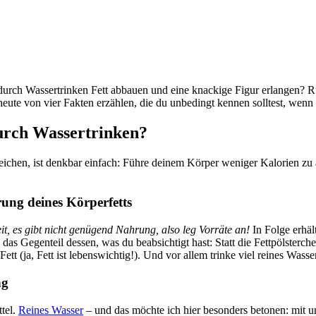
e durch Wassertrinken Fett abbauen und eine knackige Figur erlangen? 
eute von vier Fakten erzählen, die du unbedingt kennen solltest, wenn
urch Wassertrinken?
eichen, ist denkbar einfach: Führe deinem Körper weniger Kalorien zu 
ung deines Körperfetts
it, es gibt nicht genügend Nahrung, also leg Vorräte an!
In Folge erhäl
 das Gegenteil dessen, was du beabsichtigt hast: Statt die Fettpölsterc
t (ja, Fett ist lebenswichtig!). Und vor allem trinke viel reines Wass
ng
ttel.
Reines Wasser
– und das möchte ich hier besonders betonen: mit 