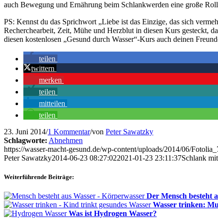
auch Bewegung und Ernährung beim Schlankwerden eine große Roll
PS: Kennst du das Sprichwort „Liebe ist das Einzige, das sich vermehrt
Recherchearbeit, Zeit, Mühe und Herzblut in diesen Kurs gesteckt, d
diesen kostenlosen „Gesund durch Wasser“-Kurs auch deinen Freun
teilen
twittern
merken
teilen
mitteilen
teilen
23. Juni 2014
/
1 Kommentar
/
von
Peter Sawatzky
Schlagworte:
Abnehmen
https://wasser-macht-gesund.de/wp-content/uploads/2014/06/Fotoli
Peter Sawatzky
2014-06-23 08:27:02
2021-01-23 23:11:37
Schlank mit
Weiterführende Beiträge:
Der Mensch besteht 
Wasser trinken: Mu
Was ist Hydrogen Wasser?