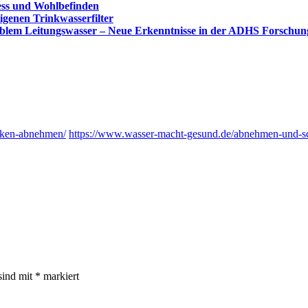
ness und Wohlbefinden
igenen Trinkwasserfilter
blem Leitungswasser – Neue Erkenntnisse in der ADHS Forschun
inken-abnehmen/
https://www.wasser-macht-gesund.de/abnehmen-und-sch
sind mit
*
markiert