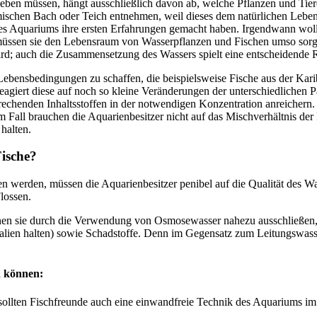
ben müssen, hängt ausschließlich davon ab, welche Pflanzen und Tiere
imischen Bach oder Teich entnehmen, weil dieses dem natürlichen Leb
r des Aquariums ihre ersten Erfahrungen gemacht haben. Irgendwann wol
müssen sie den Lebensraum von Wasserpflanzen und Fischen umso sorgfä
ird; auch die Zusammensetzung des Wassers spielt eine entscheidende R
 Lebensbedingungen zu schaffen, die beispielsweise Fische aus der Ka
 reagiert diese auf noch so kleine Veränderungen der unterschiedliche
echenden Inhaltsstoffen in der notwendigen Konzentration anreichern
em Fall brauchen die Aquarienbesitzer nicht auf das Mischverhältnis der
halten.
Fische?
n werden, müssen die Aquarienbesitzer penibel auf die Qualität des Wa
lossen.
nnen sie durch die Verwendung von Osmosewasser nahezu ausschließen,
ien halten) sowie Schadstoffe. Denn im Gegensatz zum Leitungswasser
n können:
sollten Fischfreunde auch eine einwandfreie Technik des Aquariums im