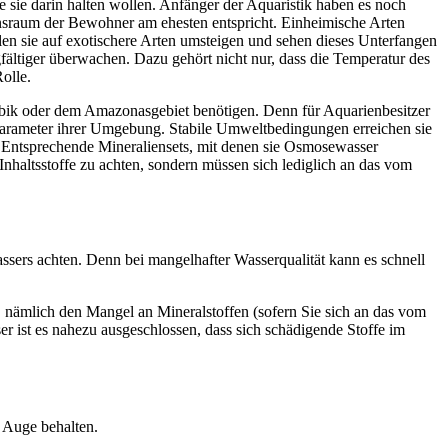
 sie darin halten wollen. Anfänger der Aquaristik haben es noch
ensraum der Bewohner am ehesten entspricht. Einheimische Arten
len sie auf exotischere Arten umsteigen und sehen dieses Unterfangen
ltiger überwachen. Dazu gehört nicht nur, dass die Temperatur des
olle.
ribik oder dem Amazonasgebiet benötigen. Denn für Aquarienbesitzer
n Parameter ihrer Umgebung. Stabile Umweltbedingungen erreichen sie
. Entsprechende Mineraliensets, mit denen sie Osmosewasser
 Inhaltsstoffe zu achten, sondern müssen sich lediglich an das vom
ssers achten. Denn bei mangelhafter Wasserqualität kann es schnell
 nämlich den Mangel an Mineralstoffen (sofern Sie sich an das vom
 ist es nahezu ausgeschlossen, dass sich schädigende Stoffe im
 Auge behalten.