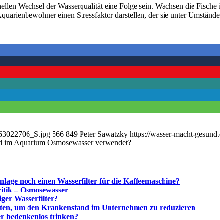
llen Wechsel der Wasserqualität eine Folge sein. Wachsen die Fische 
Aquarienbewohner einen Stressfaktor darstellen, der sie unter Umstän
a_63022706_S.jpg
566
849
Peter Sawatzky
https://wasser-macht-gesund
d im Aquarium Osmosewasser verwendet?
nlage noch einen Wasserfilter für die Kaffeemaschine?
ritik – Osmosewasser
iger Wasserfilter?
iten, um den Krankenstand im Unternehmen zu reduzieren
er bedenkenlos trinken?