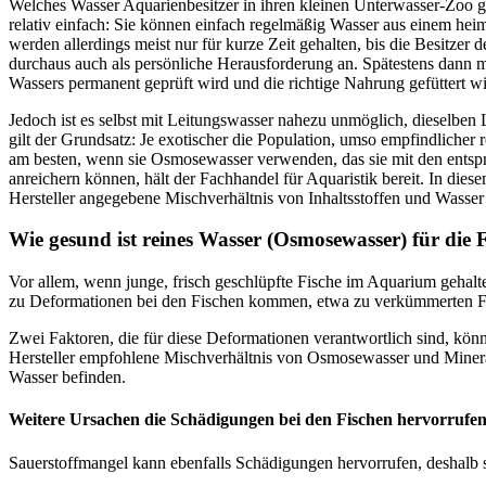
Welches Wasser Aquarienbesitzer in ihren kleinen Unterwasser-Zoo ge
relativ einfach: Sie können einfach regelmäßig Wasser aus einem he
werden allerdings meist nur für kurze Zeit gehalten, bis die Besitze
durchaus auch als persönliche Herausforderung an. Spätestens dann 
Wassers permanent geprüft wird und die richtige Nahrung gefüttert w
Jedoch ist es selbst mit Leitungswasser nahezu unmöglich, dieselben
gilt der Grundsatz: Je exotischer die Population, umso empfindlicher
am besten, wenn sie Osmosewasser verwenden, das sie mit den entspr
anreichern können, hält der Fachhandel für Aquaristik bereit. In dies
Hersteller angegebene Mischverhältnis von Inhaltsstoffen und Wasser 
Wie gesund ist reines Wasser (Osmosewasser) für die 
Vor allem, wenn junge, frisch geschlüpfte Fische im Aquarium gehalte
zu Deformationen bei den Fischen kommen, etwa zu verkümmerten F
Zwei Faktoren, die für diese Deformationen verantwortlich sind, kö
Hersteller empfohlene Mischverhältnis von Osmosewasser und Mineral
Wasser befinden.
Weitere Ursachen die Schädigungen bei den Fischen hervorrufe
Sauerstoffmangel kann ebenfalls Schädigungen hervorrufen, deshalb 