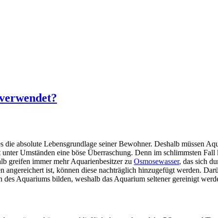
verwendet?
 es die absolute Lebensgrundlage seiner Bewohner. Deshalb müssen Aqua
 unter Umständen eine böse Überraschung. Denn im schlimmsten Fall ka
alb greifen immer mehr Aquarienbesitzer zu
Osmosewasser
, das sich d
angereichert ist, können diese nachträglich hinzugefügt werden. Darü
den des Aquariums bilden, weshalb das Aquarium seltener gereinigt wer