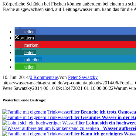
Körperliche Schäden bei Fischen können außerdem bei einem zu schne
Fische ausgewachsen sind, auf Leitungswasser um, kann das für die 
teilen
twittern
merken
teilen
mitteilen
teilen
10. Juni 2014
/
0 Kommentare
/
von
Peter Sawatzky
https://wasser-macht-gesund.de/wp-content/uploads/2014/06/Fotoli
Peter Sawatzky
2014-06-10 09:13:47
2021-01-16 00:06:22
Warum wir
Weiterführende Beiträge:
Brauche ich trotz Osmosea
Gesundes Wasser in der K
Lohnt sich ein hochwert
Wasser aufbere
Kann ich gereinigtes Wass