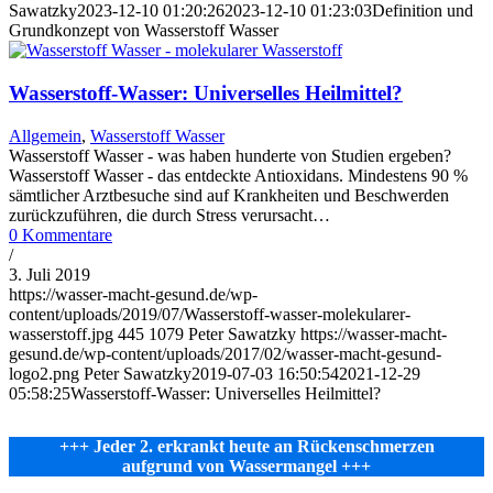
Sawatzky
2023-12-10 01:20:26
2023-12-10 01:23:03
Definition und
Grundkonzept von Wasserstoff Wasser
Wasserstoff-Wasser: Universelles Heilmittel?
Allgemein
,
Wasserstoff Wasser
Wasserstoff Wasser - was haben hunderte von Studien ergeben?
Wasserstoff Wasser - das entdeckte Antioxidans. Mindestens 90 %
sämtlicher Arztbesuche sind auf Krankheiten und Beschwerden
zurückzuführen, die durch Stress verursacht…
0 Kommentare
/
3. Juli 2019
https://wasser-macht-gesund.de/wp-
content/uploads/2019/07/Wasserstoff-wasser-molekularer-
wasserstoff.jpg
445
1079
Peter Sawatzky
https://wasser-macht-
gesund.de/wp-content/uploads/2017/02/wasser-macht-gesund-
logo2.png
Peter Sawatzky
2019-07-03 16:50:54
2021-12-29
05:58:25
Wasserstoff-Wasser: Universelles Heilmittel?
+++ Jeder 2. erkrankt heute an Rückenschmerzen
aufgrund von Wassermangel +++