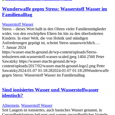
Wunderwaffe gegen Stress: Wasserstoff Wasser im
Familienalltag
Wasserstoff Wasser
Stress – dieses Wort hallt in den Ohren vieler Familienmitglieder
wider, von den erschöpften Eltern bis hin zu den überforderten
Kindern. In einer Welt, die von Hektik und ständigen
Anforderungen geprägt ist, scheint Stress unausweichlich.…
7. Januar 2024
https://wasser-macht-gesund.de/wp-content/uploads/Stress-
reduzieren-mit-wasserstoff-wasser-scaled.jpeg
1404
2560
Peter
Sawatzky
https://wasser-macht-gesund.de/wp-
content/uploads/2017/02/wasser-macht-gesund-logo2.png
Peter
Sawatzky
2024-01-07 01:18:28
2024-01-07 01:18:28
Wunderwaffe
gegen Stress: Wasserstoff Wasser im Familienalltag
Sind ionisiertes Wasser und Wasserstoffwasser
identisch?
Allgemein
,
Wasserstoff Wasser
Seit Langem ist ionisiertes, auch basisches Wasser genannt, in
Gesundheitskreisen bekannt und wegen gesundheitlicher Vorteile