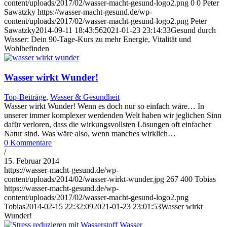
content/uploads/2017/02/wasser-macht-gesund-logo2.png
0
0
Peter
Sawatzky
https://wasser-macht-gesund.de/wp-
content/uploads/2017/02/wasser-macht-gesund-logo2.png
Peter
Sawatzky
2014-09-11 18:43:56
2021-01-23 23:14:33
Gesund durch
Wasser: Dein 90-Tage-Kurs zu mehr Energie, Vitalität und
Wohlbefinden
Wasser wirkt Wunder!
Top-Beiträge
,
Wasser & Gesundheit
Wasser wirkt Wunder! Wenn es doch nur so einfach wäre… In
unserer immer komplexer werdenden Welt haben wir jeglichen Sinn
dafür verloren, dass die wirkungsvollsten Lösungen oft einfacher
Natur sind. Was wäre also, wenn manches wirklich…
0 Kommentare
/
15. Februar 2014
https://wasser-macht-gesund.de/wp-
content/uploads/2014/02/wasser-wirkt-wunder.jpg
267
400
Tobias
https://wasser-macht-gesund.de/wp-
content/uploads/2017/02/wasser-macht-gesund-logo2.png
Tobias
2014-02-15 22:32:09
2021-01-23 23:01:53
Wasser wirkt
Wunder!