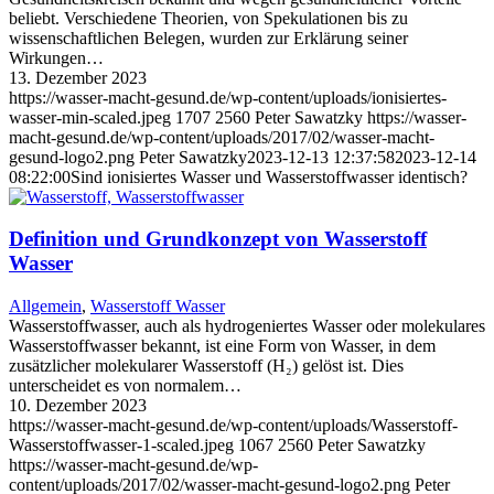
beliebt. Verschiedene Theorien, von Spekulationen bis zu
wissenschaftlichen Belegen, wurden zur Erklärung seiner
Wirkungen…
13. Dezember 2023
https://wasser-macht-gesund.de/wp-content/uploads/ionisiertes-
wasser-min-scaled.jpeg
1707
2560
Peter Sawatzky
https://wasser-
macht-gesund.de/wp-content/uploads/2017/02/wasser-macht-
gesund-logo2.png
Peter Sawatzky
2023-12-13 12:37:58
2023-12-14
08:22:00
Sind ionisiertes Wasser und Wasserstoffwasser identisch?
Definition und Grundkonzept von Wasserstoff
Wasser
Allgemein
,
Wasserstoff Wasser
Wasserstoffwasser, auch als hydrogeniertes Wasser oder molekulares
Wasserstoffwasser bekannt, ist eine Form von Wasser, in dem
zusätzlicher molekularer Wasserstoff (H₂) gelöst ist. Dies
unterscheidet es von normalem…
10. Dezember 2023
https://wasser-macht-gesund.de/wp-content/uploads/Wasserstoff-
Wasserstoffwasser-1-scaled.jpeg
1067
2560
Peter Sawatzky
https://wasser-macht-gesund.de/wp-
content/uploads/2017/02/wasser-macht-gesund-logo2.png
Peter